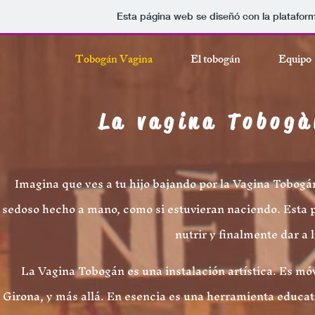
About bi
Esta página web se diseñó con la platafor
Tobogán Vagina
El tobogán
Equipo
La vagina Tobogàn o
Imagina que ves a tu hijo bajando por la Vagina Tobogán
sedoso hecho a mano, como si estuvieran naciendo. Esta pi
nutrir y finalmente dar a 
La Vagina Tobogán es una instalación artística. Es móv
Girona, y más allá. En esencia es una herramienta educat